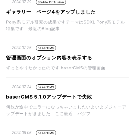
2024.07.29
Stable Diffusion
ギャラリー ページ4をアップしました
Pony系モデル研究の成果ですテーマはSDXL Pony系モデル
特集です 最近のBlog記事...
2024.07.25
baserCMS
管理画面のオプション内容を表示する
ずっとやりたかったのです baserCMSの管理画面...
2024.07.24
baserCMS
baserCMS 5.1.0アップデートで失敗
何故か途中でエラーになっちゃいましたいよいよメジャーア
ップデートがきました ここ最近，バグフ...
2024.06.06
baserCMS