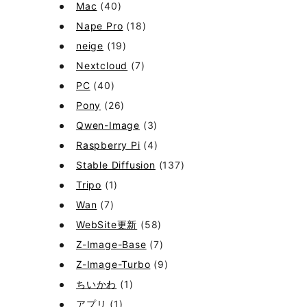
Mac
(40)
Nape Pro
(18)
neige
(19)
Nextcloud
(7)
PC
(40)
Pony
(26)
Qwen-Image
(3)
Raspberry Pi
(4)
Stable Diffusion
(137)
Tripo
(1)
Wan
(7)
WebSite更新
(58)
Z-Image-Base
(7)
Z-Image-Turbo
(9)
ちいかわ
(1)
アプリ
(1)