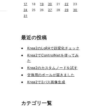
17
18
19
20
21
22
23
24
25
26
27
28
29
30
31
最近の投稿
Krea2のLoRAで顔変化チェック
Krea2でControlNetを使ってみ
た
Krea2のカスタムノードを試す
交換用のボールが届きました
Krea2で2パス画像生成
カテゴリ一覧