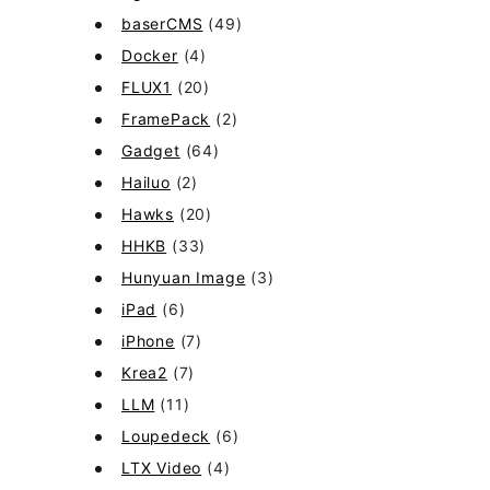
baserCMS
(49)
Docker
(4)
FLUX1
(20)
FramePack
(2)
Gadget
(64)
Hailuo
(2)
Hawks
(20)
HHKB
(33)
Hunyuan Image
(3)
iPad
(6)
iPhone
(7)
Krea2
(7)
LLM
(11)
Loupedeck
(6)
LTX Video
(4)