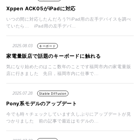
Xppen ACK05がiPadに対応
いつの間に対応したんだろう?!iPad用の左手デバイスを調べ
ていたら… iPad用の左手デバ...
2025.08.03
キーボード
家電量販店で話題のキーボードに触れる
気になり始めたのはここ数年のことです福岡市内の家電量販
店に行きました 先日，福岡市内に仕事で...
2025.07.28
Stable Diffusion
Pony系モデルのアップデート
今でも時々チェックしています久しぶりにアップデートが見
つかりました 前の記事で最近はモデルの...