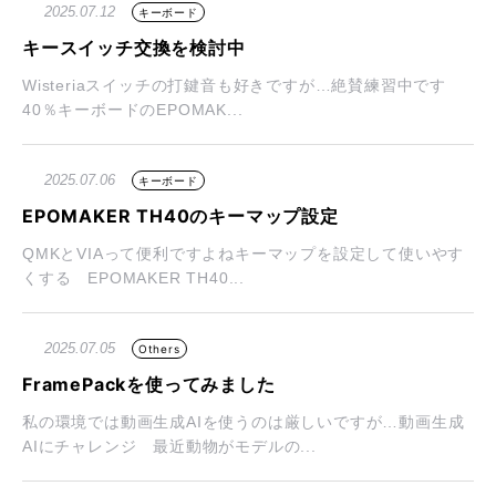
2025.07.12
キーボード
キースイッチ交換を検討中
Wisteriaスイッチの打鍵音も好きですが…絶賛練習中です
40％キーボードのEPOMAK...
2025.07.06
キーボード
EPOMAKER TH40のキーマップ設定
QMKとVIAって便利ですよねキーマップを設定して使いやす
くする EPOMAKER TH40...
2025.07.05
Others
FramePackを使ってみました
私の環境では動画生成AIを使うのは厳しいですが…動画生成
AIにチャレンジ 最近動物がモデルの...