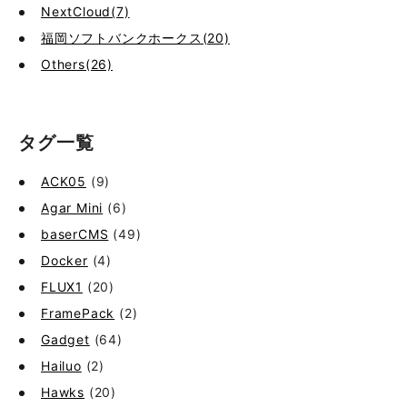
NextCloud(7)
福岡ソフトバンクホークス(20)
Others(26)
タグ一覧
ACK05
(9)
Agar Mini
(6)
baserCMS
(49)
Docker
(4)
FLUX1
(20)
FramePack
(2)
Gadget
(64)
Hailuo
(2)
Hawks
(20)