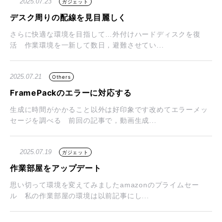
2025.07.23
ガジェット
デスク周りの配線を見目麗しく
さらに快適な環境を目指して…外付けハードディスクを復
活 作業環境を一新して数日，避難させてい...
2025.07.21
Others
FramePackのエラーに対応する
生成に時間がかかること以外は好印象です改めてエラーメッ
セージを調べる 前回の記事で，動画生成...
2025.07.19
ガジェット
作業部屋をアップデート
思い切って環境を変えてみましたamazonのプライムセー
ル 私の作業部屋の環境は以前記事にし...