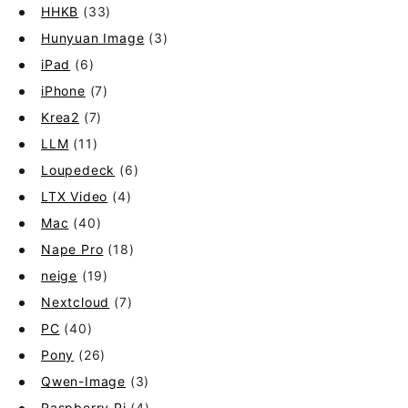
HHKB
(33)
Hunyuan Image
(3)
iPad
(6)
iPhone
(7)
Krea2
(7)
LLM
(11)
Loupedeck
(6)
LTX Video
(4)
Mac
(40)
Nape Pro
(18)
neige
(19)
Nextcloud
(7)
PC
(40)
Pony
(26)
Qwen-Image
(3)
Raspberry Pi
(4)