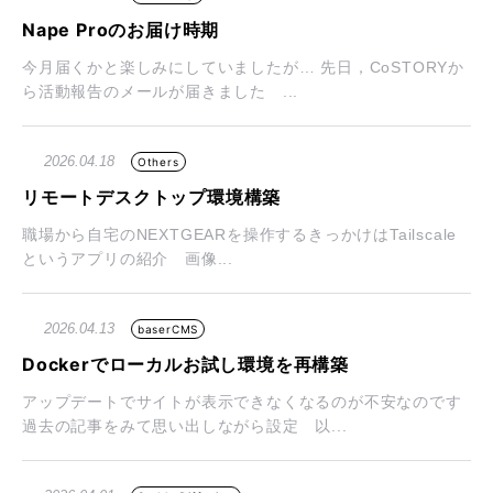
Nape Proのお届け時期
今月届くかと楽しみにしていましたが… 先日，CoSTORYか
ら活動報告のメールが届きました ...
2026.04.18
Others
リモートデスクトップ環境構築
職場から自宅のNEXTGEARを操作するきっかけはTailscale
というアプリの紹介 画像...
2026.04.13
baserCMS
Dockerでローカルお試し環境を再構築
アップデートでサイトが表示できなくなるのが不安なのです
過去の記事をみて思い出しながら設定 以...