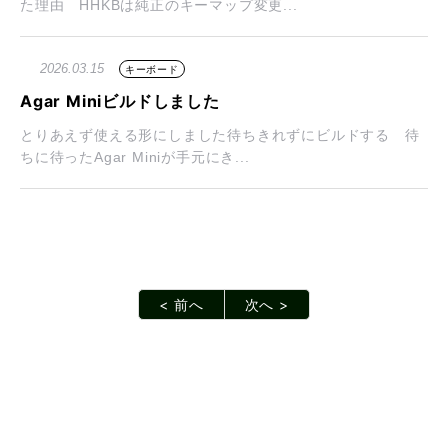
た理由 HHKBは純正のキーマップ変更...
2026.03.15
キーボード
Agar Miniビルドしました
とりあえず使える形にしました待ちきれずにビルドする 待
ちに待ったAgar Miniが手元にき...
< 前へ
次へ >