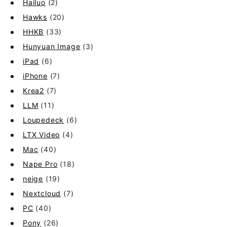
Hailuo
(2)
Hawks
(20)
HHKB
(33)
Hunyuan Image
(3)
iPad
(6)
iPhone
(7)
Krea2
(7)
LLM
(11)
Loupedeck
(6)
LTX Video
(4)
Mac
(40)
Nape Pro
(18)
neige
(19)
Nextcloud
(7)
PC
(40)
Pony
(26)