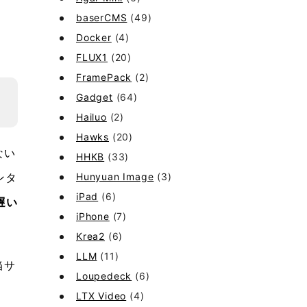
baserCMS
(49)
。
Docker
(4)
FLUX1
(20)
FramePack
(2)
Gadget
(64)
Hailuo
(2)
Hawks
(20)
ない
HHKB
(33)
Hunyuan Image
(3)
ンタ
iPad
(6)
遅い
iPhone
(7)
Krea2
(6)
LLM
(11)
当サ
Loupedeck
(6)
LTX Video
(4)