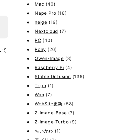
Mac
(40)
Nape Pro
(18)
neige
(19)
Nextcloud
(7)
PC
(40)
Pony
(26)
して
Qwen-Image
(3)
。
Raspberry Pi
(4)
Stable Diffusion
(136)
Tripo
(1)
Wan
(7)
WebSite更新
(58)
Z-Image-Base
(7)
Z-Image-Turbo
(9)
ちいかわ
(1)
アプリ
(1)