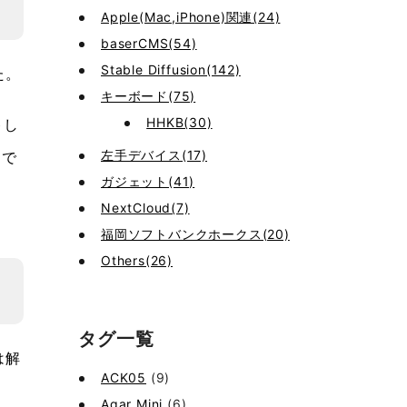
Apple(Mac,iPhone)関連(24)
baserCMS(54)
Stable Diffusion(142)
た。
キーボード(75)
HHKB(30)
トし
左手デバイス(17)
もで
ガジェット(41)
NextCloud(7)
福岡ソフトバンクホークス(20)
Others(26)
タグ一覧
は解
ACK05
(9)
Agar Mini
(6)