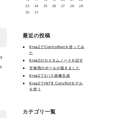
23
24
25
26
27
28
29
30
31
最近の投稿
Krea2でControlNetを使ってみ
た
ョ
Krea2のカスタムノードを試す
ョ
交換用のボールが届きました
Krea2で2パス画像生成
Krea2でINT8 ConvRotモデル
を使う
カテゴリ一覧