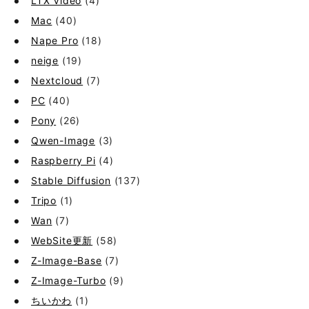
LTX Video
(4)
Mac
(40)
Nape Pro
(18)
neige
(19)
Nextcloud
(7)
PC
(40)
Pony
(26)
Qwen-Image
(3)
Raspberry Pi
(4)
Stable Diffusion
(137)
Tripo
(1)
Wan
(7)
WebSite更新
(58)
Z-Image-Base
(7)
Z-Image-Turbo
(9)
ちいかわ
(1)