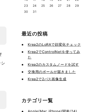
23
24
25
26
27
28
29
30
31
最近の投稿
Krea2のLoRAで顔変化チェック
Krea2でControlNetを使ってみ
そ
た
ッシ
Krea2のカスタムノードを試す
交換用のボールが届きました
Krea2で2パス画像生成
カテゴリ一覧
Apple(Mac,iPhone)関連(24)