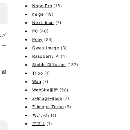
Nape Pro
(18)
neige
(19)
Nextcloud
(7)
PC
(40)
のメ
Pony
(26)
ュー
Qwen-Image
(3)
Raspberry Pi
(4)
Stable Diffusion
(137)
う感
Tripo
(1)
Wan
(7)
WebSite更新
(58)
Z-Image-Base
(7)
Z-Image-Turbo
(9)
ちいかわ
(1)
アプリ
(1)