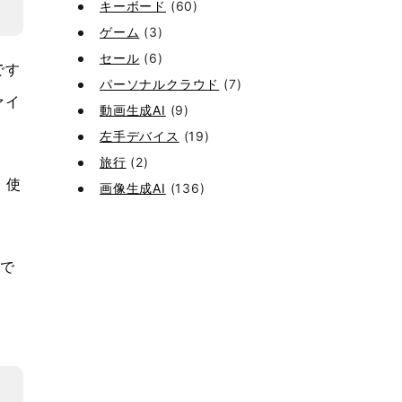
キーボード
(60)
ゲーム
(3)
セール
(6)
です
パーソナルクラウド
(7)
ァイ
動画生成AI
(9)
左手デバイス
(19)
旅行
(2)
，使
画像生成AI
(136)
ジで