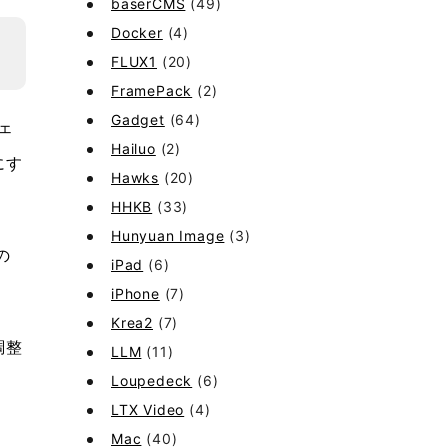
baserCMS
(49)
Docker
(4)
FLUX1
(20)
FramePack
(2)
Gadget
(64)
チェ
Hailuo
(2)
にす
Hawks
(20)
HHKB
(33)
Hunyuan Image
(3)
の
iPad
(6)
iPhone
(7)
Krea2
(7)
調整
LLM
(11)
Loupedeck
(6)
LTX Video
(4)
Mac
(40)