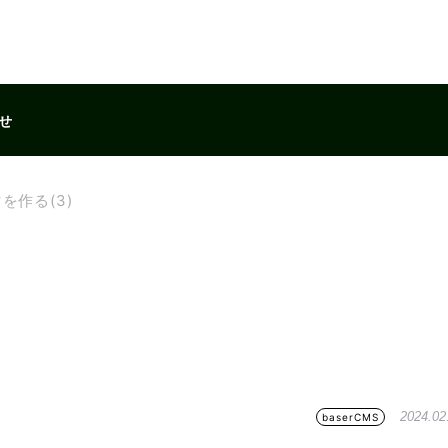
せ
マを作る(3)
2024.02
baserCMS