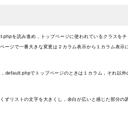
default.phpを読み進め，トップページに使われているクラスを
プページで一番大きな変更は２カラム表示から１カラム表示
書き換えて，default.phpでトップページのときは１カラム，それ以外
ンくずリストの文字を大きくし，余白が広いと感じた部分の