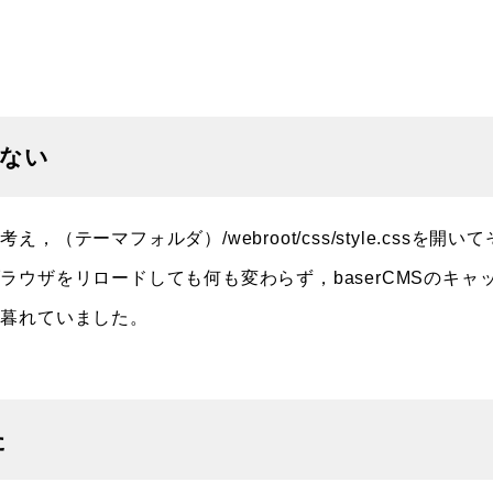
らない
ーマフォルダ）/webroot/css/style.cssを開いて
ウザをリロードしても何も変わらず，baserCMSのキャ
に暮れていました。
た