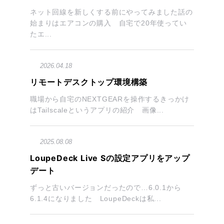
ネット回線を新しくする前にやってみました話の
始まりはエアコンの購入 自宅で20年使ってい
たエ...
2026.04.18
リモートデスクトップ環境構築
職場から自宅のNEXTGEARを操作するきっかけ
はTailscaleというアプリの紹介 画像...
2025.08.08
LoupeDeck Live Sの設定アプリをアップ
デート
ずっと古いバージョンだったので…6.0.1から
6.1.4になりました LoupeDeckは私...