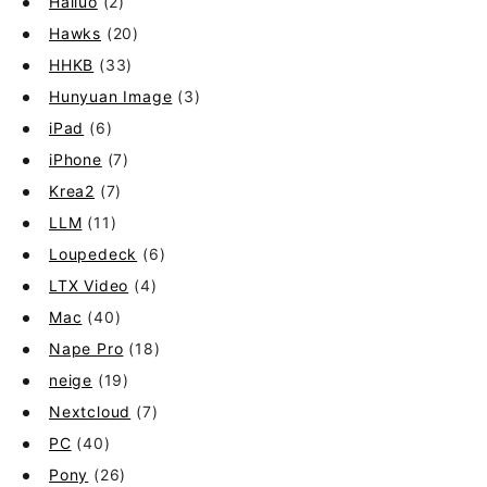
Hailuo
(2)
Hawks
(20)
HHKB
(33)
Hunyuan Image
(3)
iPad
(6)
iPhone
(7)
Krea2
(7)
LLM
(11)
Loupedeck
(6)
LTX Video
(4)
Mac
(40)
Nape Pro
(18)
neige
(19)
Nextcloud
(7)
PC
(40)
Pony
(26)