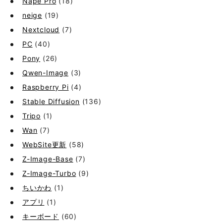
Nape Pro
(18)
neige
(19)
Nextcloud
(7)
PC
(40)
Pony
(26)
Qwen-Image
(3)
Raspberry Pi
(4)
Stable Diffusion
(136)
Tripo
(1)
Wan
(7)
WebSite更新
(58)
Z-Image-Base
(7)
Z-Image-Turbo
(9)
ちいかわ
(1)
アプリ
(1)
キーボード
(60)