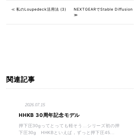
≪ 私のLoupedeck活用法 (3)
NEXTGEARでStable Diffusion
≫
関連記事
2026.07.15
HHKB 30周年記念モデル
押下圧30gってとっても軽そう…シリーズ初の押
下圧30g HHKBといえば，ずっと押下圧45...