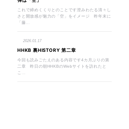
弾は「空」
これで締めくくりとのことです澄みわたる清々し
さと開放感が魅力の「空」をイメージ 昨年末に
「藤...
2026.01.17
HHKB 裏HISTORY 第二章
今回も読みごたえのある内容です4カ月ぶりの第
二章 昨日の朝HHKBのWebサイトを訪れたと
こ...