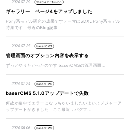
2024.07.29
Stable Diffusion
ギャラリー ページ4をアップしました
Pony系モデル研究の成果ですテーマはSDXL Pony系モデル
特集です 最近のBlog記事...
2024.07.25
baserCMS
管理画面のオプション内容を表示する
ずっとやりたかったのです baserCMSの管理画面...
2024.07.24
baserCMS
baserCMS 5.1.0アップデートで失敗
何故か途中でエラーになっちゃいましたいよいよメジャーア
ップデートがきました ここ最近，バグフ...
2024.06.06
baserCMS