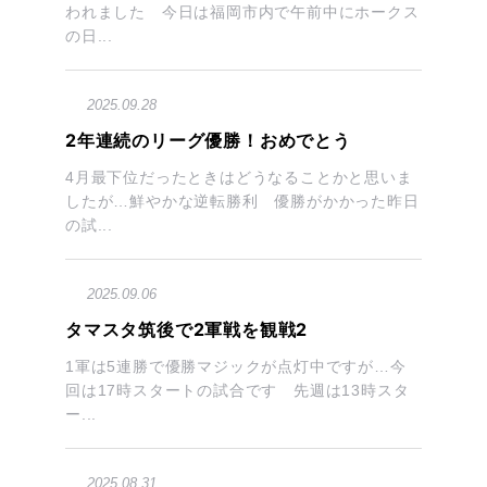
われました 今日は福岡市内で午前中にホークス
の日...
2025.09.28
2年連続のリーグ優勝！おめでとう
4月最下位だったときはどうなることかと思いま
したが…鮮やかな逆転勝利 優勝がかかった昨日
の試...
2025.09.06
タマスタ筑後で2軍戦を観戦2
1軍は5連勝で優勝マジックが点灯中ですが…今
回は17時スタートの試合です 先週は13時スタ
ー...
2025.08.31