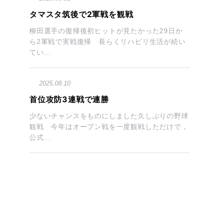
タマスタ筑後で2軍戦を観戦
柳田選手の復帰後初ヒットが見たかった29日か
ら2軍戦で実戦復帰 長らくリハビリ生活が続い
てい...
2025.08.10
首位攻防3連戦で連勝
少ないチャンスをものにしました久しぶりの野球
観戦 今年はオープン戦を一度観戦しただけで，
公式...