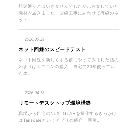
想定通りとはいきませんでしたが…注文していた
機材が届きました 回線工事にあわせて有線のネ
ット...
2026.06.29
ネット回線のスピードテスト
ネット回線を新しくする前にやってみました話の
始まりはエアコンの購入 自宅で20年使ってい
たエ...
2026.04.18
リモートデスクトップ環境構築
職場から自宅のNEXTGEARを操作するきっかけ
はTailscaleというアプリの紹介 画像...