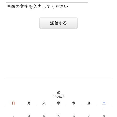
画像の文字を入力してください
送信する
≪
2026/8
日
月
火
水
木
金
土
1
2
3
4
5
6
7
8