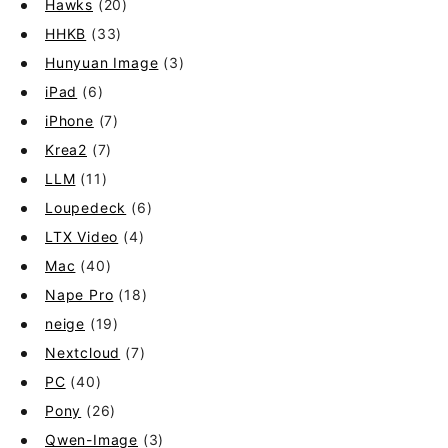
Hawks
(20)
HHKB
(33)
Hunyuan Image
(3)
iPad
(6)
iPhone
(7)
Krea2
(7)
LLM
(11)
Loupedeck
(6)
LTX Video
(4)
Mac
(40)
Nape Pro
(18)
neige
(19)
Nextcloud
(7)
PC
(40)
Pony
(26)
Qwen-Image
(3)