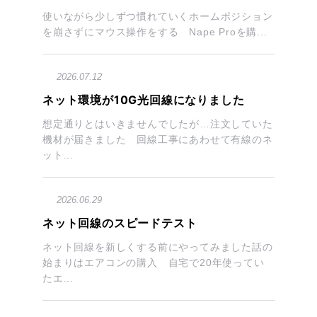
使いながら少しずつ慣れていくホームポジション
を崩さずにマウス操作をする Nape Proを購...
2026.07.12
ネット環境が10G光回線になりました
想定通りとはいきませんでしたが…注文していた
機材が届きました 回線工事にあわせて有線のネ
ット...
2026.06.29
ネット回線のスピードテスト
ネット回線を新しくする前にやってみました話の
始まりはエアコンの購入 自宅で20年使ってい
たエ...