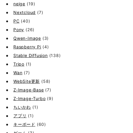
neige
(19)
Nextcloud
(7)
PC
(40)
Pony
(26)
Qwen-Image
(3)
Raspberry Pi
(4)
Stable Diffusion
(138)
Tripo
(1)
Wan
(7)
WebSite更新
(58)
Z-Image-Base
(7)
Z-Image-Turbo
(9)
ちいかわ
(1)
アプリ
(1)
キーボード
(60)
ゲーム
(3)