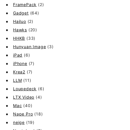
FramePack
(2)
Gadget
(64)
Hailuo
(2)
Hawks
(20)
HHKB
(33)
Hunyuan Image
(3)
iPad
(6)
iPhone
(7)
Krea2
(7)
LLM
(11)
Loupedeck
(6)
LTX Video
(4)
Mac
(40)
Nape Pro
(18)
neige
(19)