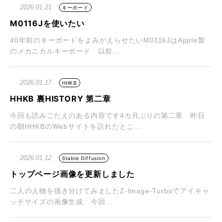
2026.01.21
キーボード
M0116Jを使いたい
40年前のキーボードをよみがえらせたいM0116JはApple製
のメカニカルキーボード 以前...
2026.01.17
HHKB
HHKB 裏HISTORY 第二章
今回も読みごたえのある内容です4カ月ぶりの第二章 昨日
の朝HHKBのWebサイトを訪れたとこ...
2026.01.12
Stable Diffusion
トップページ画像を更新しました
二人の人物を描き分けてみましたZ-Image-Turboでアイキャ
ッチサイズの画像生成 今回...