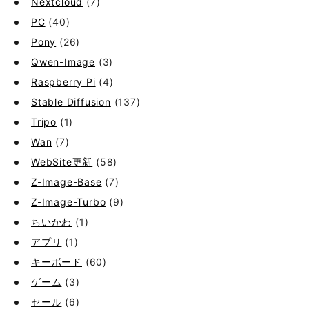
Nextcloud
(7)
PC
(40)
Pony
(26)
Qwen-Image
(3)
Raspberry Pi
(4)
Stable Diffusion
(137)
Tripo
(1)
Wan
(7)
WebSite更新
(58)
Z-Image-Base
(7)
Z-Image-Turbo
(9)
ちいかわ
(1)
アプリ
(1)
キーボード
(60)
ゲーム
(3)
セール
(6)