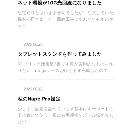
ネット環境が10G光回線になりました
想定通りとはいきませんでしたが…注文していた
機材が届きました 回線工事にあわせて有線のネ
ット...
2026.06.20
タブレットスタンドを作ってみました
3Dプリンタ活用第2弾です何か実用的なものを作
りたい neigeケースがひとまず完成したので...
2026.06.12
私のNape Pro設定
少しずつ設定を詰めています基本はキーボードの
下に置いて使う 私は右手親指でボール操作をし
たい...