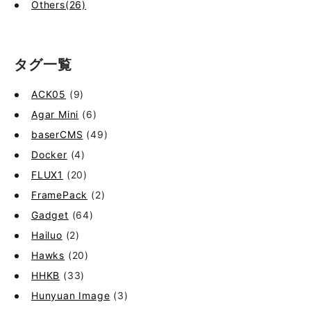
Others(26)
タグ一覧
ACK05
(9)
Agar Mini
(6)
baserCMS
(49)
Docker
(4)
FLUX1
(20)
FramePack
(2)
Gadget
(64)
Hailuo
(2)
Hawks
(20)
HHKB
(33)
Hunyuan Image
(3)