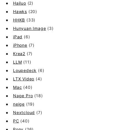
Hailuo
(2)
Hawks
(20)
HHKB
(33)
Hunyuan Image
(3)
iPad
(6)
iPhone
(7)
Krea2
(7)
LLM
(11)
Loupedeck
(6)
LTX Video
(4)
Mac
(40)
Nape Pro
(18)
neige
(19)
Nextcloud
(7)
PC
(40)
Pony
(26)