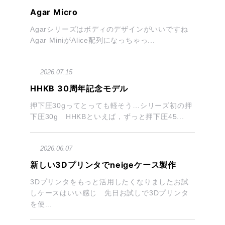
Agar Micro
Agarシリーズはボディのデザインがいいですね
Agar MiniがAlice配列になっちゃっ...
2026.07.15
HHKB 30周年記念モデル
押下圧30gってとっても軽そう…シリーズ初の押
下圧30g HHKBといえば，ずっと押下圧45...
2026.06.07
新しい3Dプリンタでneigeケース製作
3Dプリンタをもっと活用したくなりましたお試
しケースはいい感じ 先日お試しで3Dプリンタ
を使...