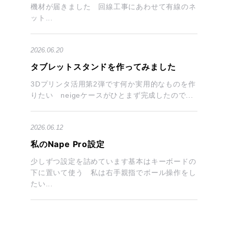
機材が届きました 回線工事にあわせて有線のネ
ット...
2026.06.20
タブレットスタンドを作ってみました
3Dプリンタ活用第2弾です何か実用的なものを作
りたい neigeケースがひとまず完成したので...
2026.06.12
私のNape Pro設定
少しずつ設定を詰めています基本はキーボードの
下に置いて使う 私は右手親指でボール操作をし
たい...