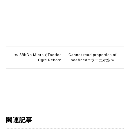
≪ 8BitDo MicroでTactics
Cannot read properties of
Ogre Reborn
undefinedエラーに対処 ≫
関連記事