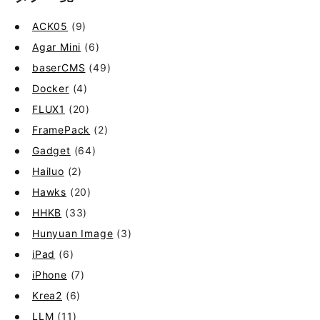
ACK05
(9)
Agar Mini
(6)
baserCMS
(49)
Docker
(4)
FLUX1
(20)
FramePack
(2)
Gadget
(64)
Hailuo
(2)
Hawks
(20)
HHKB
(33)
Hunyuan Image
(3)
iPad
(6)
iPhone
(7)
Krea2
(6)
LLM
(11)