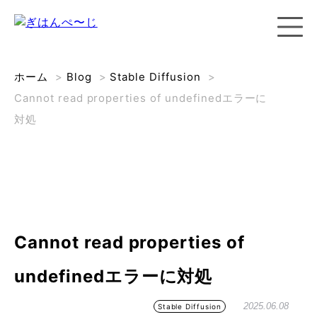
ホーム
>
Blog
>
Stable Diffusion
>
Cannot read properties of undefinedエラーに
対処
Cannot read properties of
undefinedエラーに対処
2025.06.08
Stable Diffusion