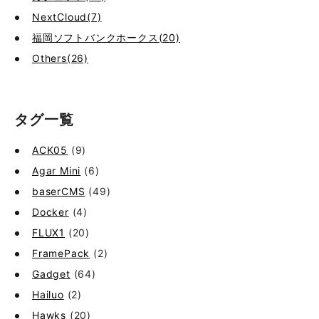
NextCloud(7)
福岡ソフトバンクホークス(20)
Others(26)
タグ一覧
ACK05
(9)
Agar Mini
(6)
baserCMS
(49)
Docker
(4)
FLUX1
(20)
FramePack
(2)
Gadget
(64)
Hailuo
(2)
Hawks
(20)