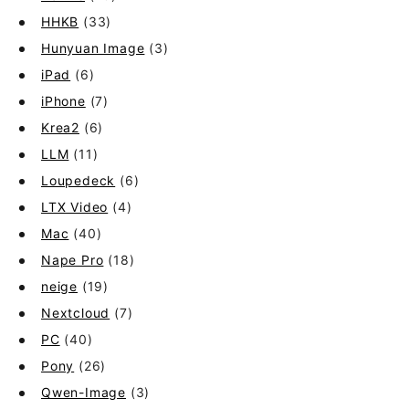
HHKB
(33)
Hunyuan Image
(3)
iPad
(6)
iPhone
(7)
Krea2
(6)
LLM
(11)
Loupedeck
(6)
LTX Video
(4)
Mac
(40)
Nape Pro
(18)
neige
(19)
Nextcloud
(7)
PC
(40)
Pony
(26)
Qwen-Image
(3)