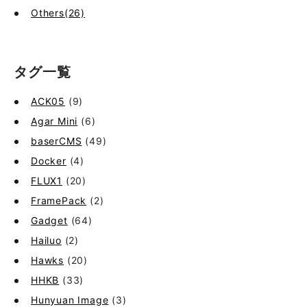
Others(26)
タグ一覧
ACK05
(9)
Agar Mini
(6)
baserCMS
(49)
Docker
(4)
FLUX1
(20)
FramePack
(2)
Gadget
(64)
Hailuo
(2)
Hawks
(20)
HHKB
(33)
Hunyuan Image
(3)