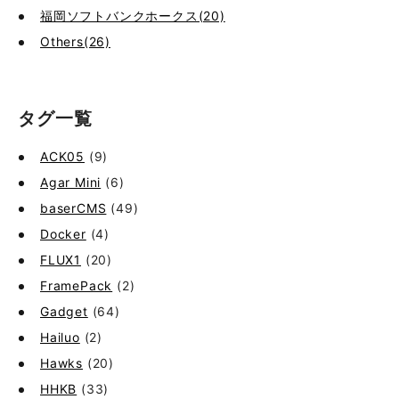
福岡ソフトバンクホークス(20)
Others(26)
タグ一覧
ACK05
(9)
Agar Mini
(6)
baserCMS
(49)
Docker
(4)
FLUX1
(20)
FramePack
(2)
Gadget
(64)
Hailuo
(2)
Hawks
(20)
HHKB
(33)