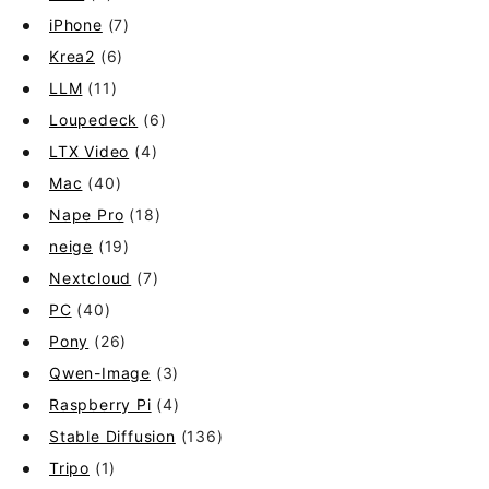
iPhone
(7)
Krea2
(6)
LLM
(11)
Loupedeck
(6)
LTX Video
(4)
Mac
(40)
Nape Pro
(18)
neige
(19)
Nextcloud
(7)
PC
(40)
Pony
(26)
Qwen-Image
(3)
Raspberry Pi
(4)
Stable Diffusion
(136)
Tripo
(1)