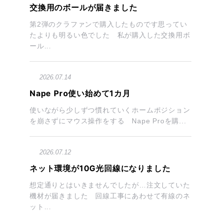
交換用のボールが届きました
第2弾のクラファンで購入したものです思ってい
たよりも明るい色でした 私が購入した交換用ボ
ール...
2026.07.14
Nape Pro使い始めて1カ月
使いながら少しずつ慣れていくホームポジション
を崩さずにマウス操作をする Nape Proを購...
2026.07.12
ネット環境が10G光回線になりました
想定通りとはいきませんでしたが…注文していた
機材が届きました 回線工事にあわせて有線のネ
ット...