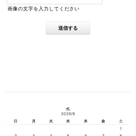
画像の文字を入力してください
送信する
≪
2026/8
日
月
火
水
木
金
土
1
2
3
4
5
6
7
8