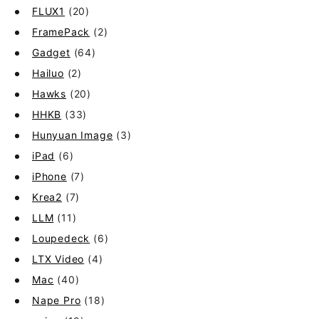
FLUX1
(20)
FramePack
(2)
Gadget
(64)
Hailuo
(2)
Hawks
(20)
HHKB
(33)
Hunyuan Image
(3)
iPad
(6)
iPhone
(7)
Krea2
(7)
LLM
(11)
Loupedeck
(6)
LTX Video
(4)
Mac
(40)
Nape Pro
(18)