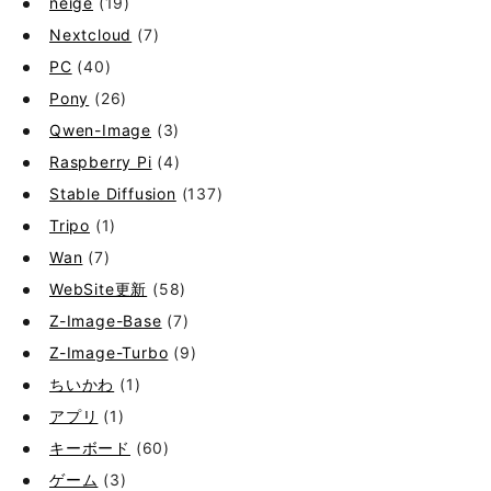
neige
(19)
Nextcloud
(7)
PC
(40)
Pony
(26)
Qwen-Image
(3)
Raspberry Pi
(4)
Stable Diffusion
(137)
Tripo
(1)
Wan
(7)
WebSite更新
(58)
Z-Image-Base
(7)
Z-Image-Turbo
(9)
ちいかわ
(1)
アプリ
(1)
キーボード
(60)
ゲーム
(3)