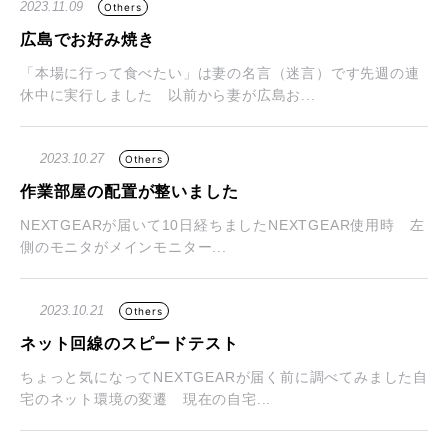
2023.11.09
Others
広島でお好み焼き
「本場に行って食べたい」は妻の名言（迷言）です先週の連
休中に実行しました 以前から妻が広島お...
2023.10.27
Others
作業部屋の配置が整いました
NEXTGEARが届いて10日経ちましたNEXTGEAR使用時 左
側のモニタがメインモニター...
2023.10.21
Others
ネット回線のスピードテスト
ちょっと気になってNEXTGEARが届く前に調べてみました自
宅のネット環境の変遷 現在の自宅...