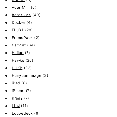
Agar Mini
(6)
baserCMS
(49)
Docker
(4)
FLUX1
(20)
FramePack
(2)
Gadget
(64)
Hailuo
(2)
Hawks
(20)
HHKB
(33)
Hunyuan Image
(3)
iPad
(6)
iPhone
(7)
Krea2
(7)
LLM
(11)
Loupedeck
(6)