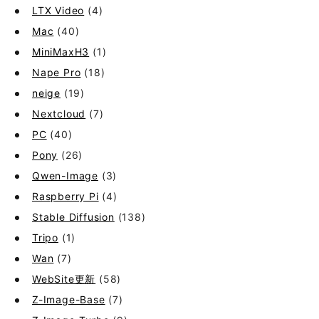
LTX Video
(4)
Mac
(40)
MiniMaxH3
(1)
Nape Pro
(18)
neige
(19)
Nextcloud
(7)
PC
(40)
Pony
(26)
Qwen-Image
(3)
Raspberry Pi
(4)
Stable Diffusion
(138)
Tripo
(1)
Wan
(7)
WebSite更新
(58)
Z-Image-Base
(7)