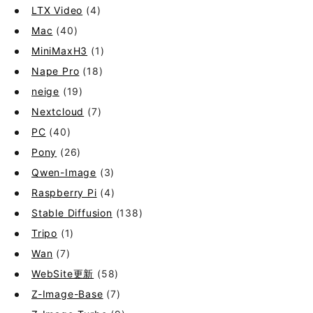
LTX Video
(4)
Mac
(40)
MiniMaxH3
(1)
Nape Pro
(18)
neige
(19)
Nextcloud
(7)
PC
(40)
Pony
(26)
Qwen-Image
(3)
Raspberry Pi
(4)
Stable Diffusion
(138)
Tripo
(1)
Wan
(7)
WebSite更新
(58)
Z-Image-Base
(7)