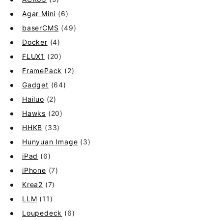
Agar Mini
(6)
baserCMS
(49)
Docker
(4)
FLUX1
(20)
FramePack
(2)
Gadget
(64)
Hailuo
(2)
Hawks
(20)
HHKB
(33)
Hunyuan Image
(3)
iPad
(6)
iPhone
(7)
Krea2
(7)
LLM
(11)
Loupedeck
(6)