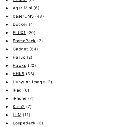
Agar Mini
(6)
baserCMS
(49)
Docker
(4)
FLUX1
(20)
FramePack
(2)
Gadget
(64)
Hailuo
(2)
Hawks
(20)
HHKB
(33)
Hunyuan Image
(3)
iPad
(6)
iPhone
(7)
Krea2
(7)
LLM
(11)
Loupedeck
(6)