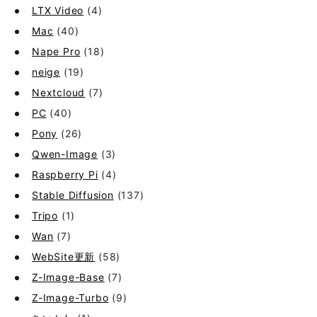
LTX Video
(4)
Mac
(40)
Nape Pro
(18)
neige
(19)
Nextcloud
(7)
PC
(40)
Pony
(26)
Qwen-Image
(3)
Raspberry Pi
(4)
Stable Diffusion
(137)
Tripo
(1)
Wan
(7)
WebSite更新
(58)
Z-Image-Base
(7)
Z-Image-Turbo
(9)