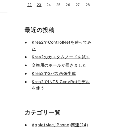
22
23
24
25
26
27
28
最近の投稿
Krea2でControlNetを使ってみ
た
Krea2のカスタムノードを試す
交換用のボールが届きました
Krea2で2パス画像生成
Krea2でINT8 ConvRotモデル
を使う
カテゴリ一覧
Apple(Mac,iPhone)関連(24)