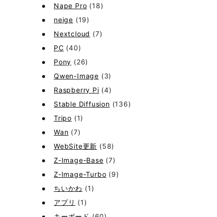
Nape Pro
(18)
neige
(19)
Nextcloud
(7)
PC
(40)
Pony
(26)
Qwen-Image
(3)
Raspberry Pi
(4)
Stable Diffusion
(136)
Tripo
(1)
Wan
(7)
WebSite更新
(58)
Z-Image-Base
(7)
Z-Image-Turbo
(9)
ちいかわ
(1)
アプリ
(1)
キーボード
(60)