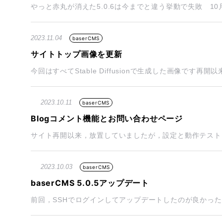
やっと赤丸が消えた5.0.6は今までと違う挙動で失敗 10月末にb
2023.11.04
baserCMS
サイトトップ画像を更新
今回はすべてStable Diffusionで生成した画像です再開
2023.10.11
baserCMS
Blogコメント機能とお問い合わせページ
サイト再開以来，放置していましたが，設定と動作テストをして
2023.10.03
baserCMS
baserCMS 5.0.5アップデート
前回，SSHでログインしてアップデートしたのが良かった