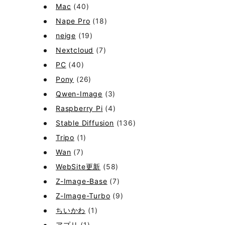
Mac
(40)
Nape Pro
(18)
neige
(19)
Nextcloud
(7)
PC
(40)
Pony
(26)
Qwen-Image
(3)
Raspberry Pi
(4)
Stable Diffusion
(136)
Tripo
(1)
Wan
(7)
WebSite更新
(58)
Z-Image-Base
(7)
Z-Image-Turbo
(9)
ちいかわ
(1)
アプリ
(1)