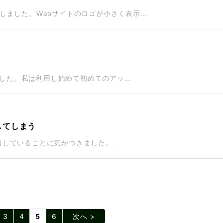
ました。Webサイトのロゴが小さく表示...
した。私は利用し始めて初めてのアッ...
してしまう
出していることに気がつきました。...
3
4
5
6
次へ >