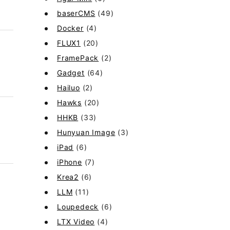
baserCMS
(49)
Docker
(4)
FLUX1
(20)
FramePack
(2)
Gadget
(64)
Hailuo
(2)
Hawks
(20)
HHKB
(33)
Hunyuan Image
(3)
iPad
(6)
iPhone
(7)
Krea2
(6)
LLM
(11)
Loupedeck
(6)
LTX Video
(4)