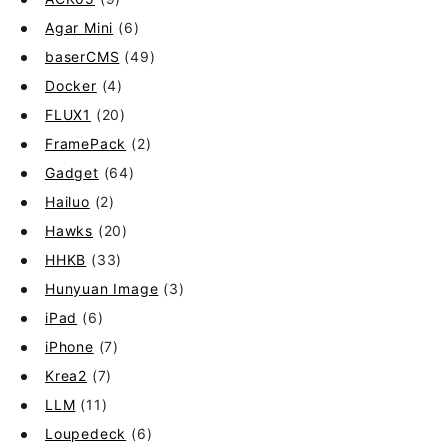
Agar Mini
(6)
baserCMS
(49)
Docker
(4)
FLUX1
(20)
FramePack
(2)
Gadget
(64)
Hailuo
(2)
Hawks
(20)
HHKB
(33)
Hunyuan Image
(3)
iPad
(6)
iPhone
(7)
Krea2
(7)
LLM
(11)
Loupedeck
(6)