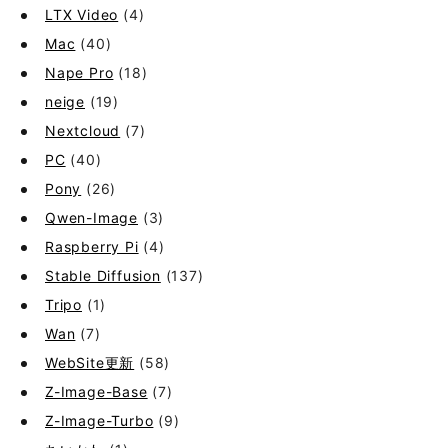
LTX Video
(4)
Mac
(40)
Nape Pro
(18)
neige
(19)
Nextcloud
(7)
PC
(40)
Pony
(26)
Qwen-Image
(3)
Raspberry Pi
(4)
Stable Diffusion
(137)
Tripo
(1)
Wan
(7)
WebSite更新
(58)
Z-Image-Base
(7)
Z-Image-Turbo
(9)