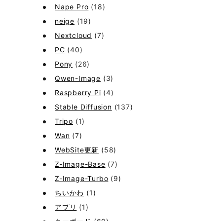
Nape Pro
(18)
neige
(19)
Nextcloud
(7)
PC
(40)
Pony
(26)
Qwen-Image
(3)
Raspberry Pi
(4)
Stable Diffusion
(137)
Tripo
(1)
Wan
(7)
WebSite更新
(58)
Z-Image-Base
(7)
Z-Image-Turbo
(9)
ちいかわ
(1)
アプリ
(1)