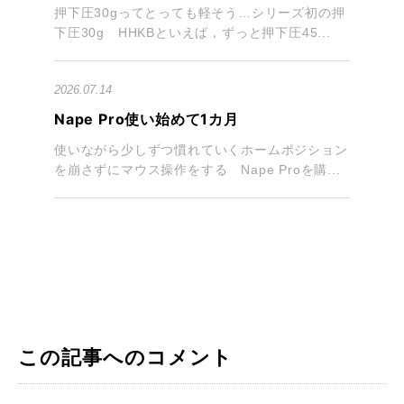
押下圧30gってとっても軽そう…シリーズ初の押
下圧30g HHKBといえば，ずっと押下圧45...
2026.07.14
Nape Pro使い始めて1カ月
使いながら少しずつ慣れていくホームポジション
を崩さずにマウス操作をする Nape Proを購...
この記事へのコメント