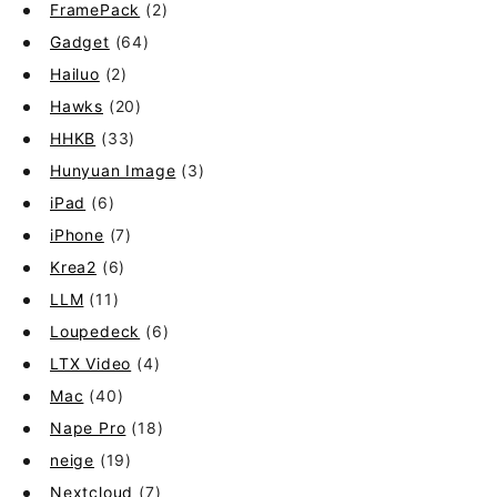
FramePack
(2)
Gadget
(64)
Hailuo
(2)
Hawks
(20)
HHKB
(33)
Hunyuan Image
(3)
iPad
(6)
iPhone
(7)
Krea2
(6)
LLM
(11)
Loupedeck
(6)
LTX Video
(4)
Mac
(40)
Nape Pro
(18)
neige
(19)
Nextcloud
(7)