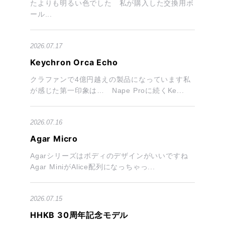
たよりも明るい色でした 私が購入した交換用ボ
ール...
2026.07.17
Keychron Orca Echo
クラファンで4億円越えの製品になっています私
が感じた第一印象は… Nape Proに続くKe...
2026.07.16
Agar Micro
Agarシリーズはボディのデザインがいいですね
Agar MiniがAlice配列になっちゃっ...
2026.07.15
HHKB 30周年記念モデル