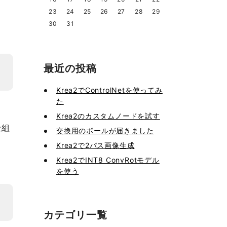
23
24
25
26
27
28
29
30
31
最近の投稿
Krea2でControlNetを使ってみ
た
Krea2のカスタムノードを試す
仕組
交換用のボールが届きました
Krea2で2パス画像生成
Krea2でINT8 ConvRotモデル
を使う
カテゴリ一覧