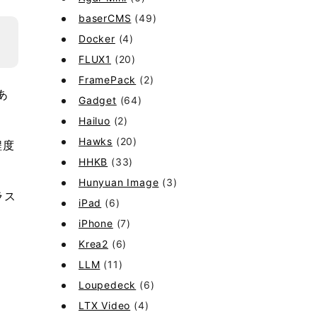
baserCMS
(49)
Docker
(4)
FLUX1
(20)
FramePack
(2)
あ
Gadget
(64)
。
Hailuo
(2)
Hawks
(20)
程度
HHKB
(33)
Hunyuan Image
(3)
ラス
iPad
(6)
iPhone
(7)
Krea2
(6)
LLM
(11)
Loupedeck
(6)
LTX Video
(4)