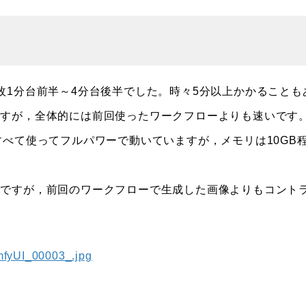
1分台前半～4分台後半でした。時々5分以上かかることも
ですが，全体的には前回使ったワークフローよりも速いです
すべて使ってフルパワーで動いていますが，メモリは10GB
じですが，前回のワークフローで生成した画像よりもコント