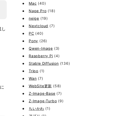
Mac
(40)
Nape Pro
(18)
neige
(19)
Nextcloud
(7)
成し
PC
(40)
Pony
(26)
Qwen-Image
(3)
Raspberry Pi
(4)
Stable Diffusion
(136)
Tripo
(1)
Wan
(7)
WebSite更新
(58)
じに
Z-Image-Base
(7)
Z-Image-Turbo
(9)
ちいかわ
(1)
アプリ
(1)