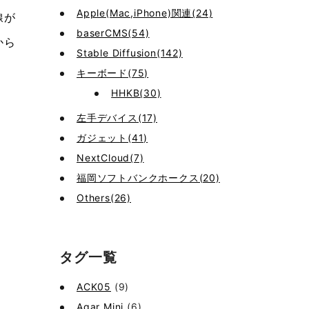
Apple(Mac,iPhone)関連(24)
線が
baserCMS(54)
から
Stable Diffusion(142)
キーボード(75)
HHKB(30)
左手デバイス(17)
ガジェット(41)
NextCloud(7)
福岡ソフトバンクホークス(20)
Others(26)
タグ一覧
ACK05
(9)
Agar Mini
(6)