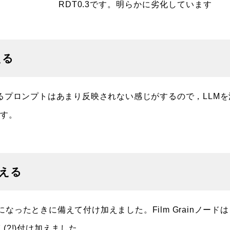
RDT0.3です。明らかに劣化しています
える
るプロンプトはあまり反映されない感じがするので，LLMを
です。
加える
ったときに備えて付け加えました。Film Grainノードは
く(?!)付け加えました。