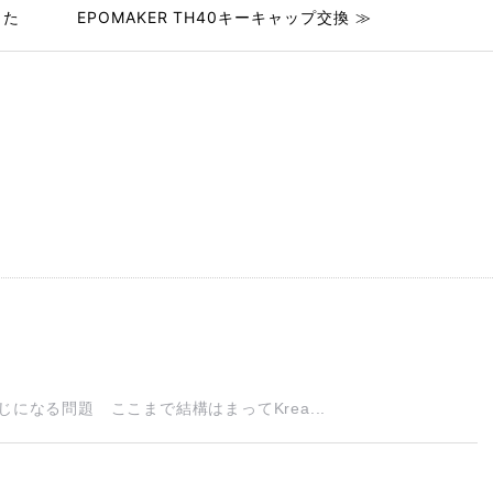
した
EPOMAKER TH40キーキャップ交換 ≫
になる問題 ここまで結構はまってKrea...