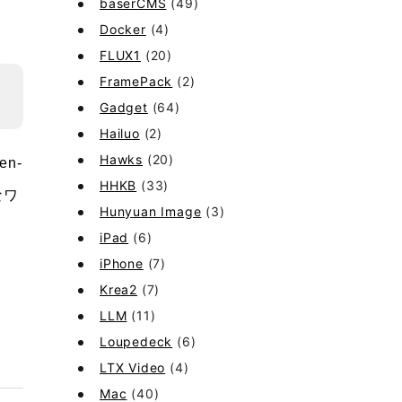
baserCMS
(49)
Docker
(4)
FLUX1
(20)
FramePack
(2)
Gadget
(64)
Hailuo
(2)
Hawks
(20)
n-
HHKB
(33)
なワ
Hunyuan Image
(3)
iPad
(6)
iPhone
(7)
Krea2
(7)
LLM
(11)
Loupedeck
(6)
LTX Video
(4)
Mac
(40)