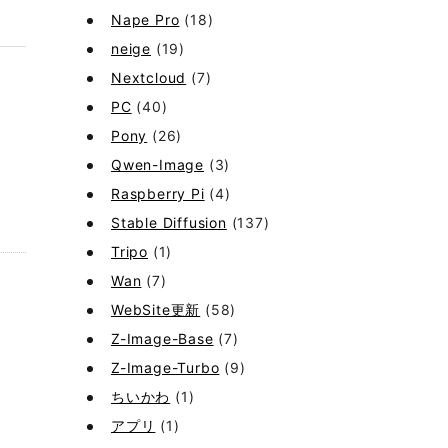
Nape Pro
(18)
neige
(19)
Nextcloud
(7)
PC
(40)
Pony
(26)
Qwen-Image
(3)
Raspberry Pi
(4)
Stable Diffusion
(137)
Tripo
(1)
Wan
(7)
WebSite更新
(58)
Z-Image-Base
(7)
Z-Image-Turbo
(9)
ちいかわ
(1)
アプリ
(1)