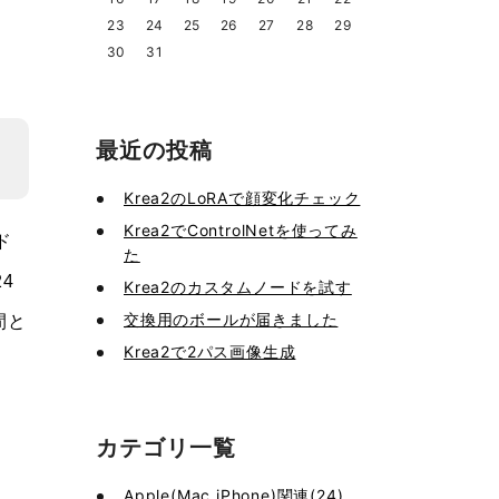
23
24
25
26
27
28
29
30
31
最近の投稿
Krea2のLoRAで顔変化チェック
Krea2でControlNetを使ってみ
ド
た
4
Krea2のカスタムノードを試す
交換用のボールが届きました
間と
Krea2で2パス画像生成
カテゴリ一覧
Apple(Mac,iPhone)関連(24)