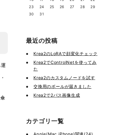
23
24
25
26
27
28
29
30
31
最近の投稿
Krea2のLoRAで顔変化チェック
Krea2でControlNetを使ってみ
ち運
た
が，
Krea2のカスタムノードを試す
交換用のボールが届きました
Krea2で2パス画像生成
で傘
カテゴリ一覧
Apple(Mac,iPhone)関連(24)