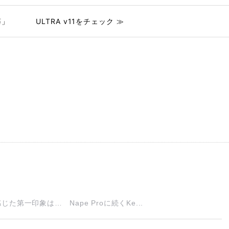
藤」
ULTRA v11をチェック ≫
一印象は… Nape Proに続くKe...