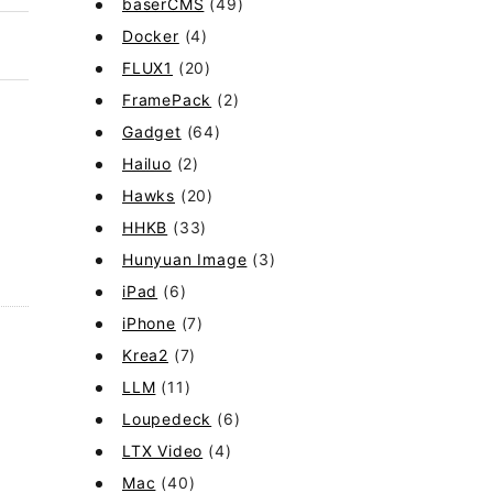
baserCMS
(49)
Docker
(4)
FLUX1
(20)
FramePack
(2)
Gadget
(64)
Hailuo
(2)
Hawks
(20)
HHKB
(33)
Hunyuan Image
(3)
iPad
(6)
iPhone
(7)
Krea2
(7)
LLM
(11)
Loupedeck
(6)
LTX Video
(4)
Mac
(40)