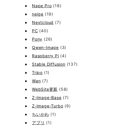
Nape Pro
(18)
neige
(19)
Nextcloud
(7)
PC
(40)
Pony
(26)
Qwen-Image
(3)
Raspberry Pi
(4)
Stable Diffusion
(137)
Tripo
(1)
Wan
(7)
WebSite更新
(58)
Z-Image-Base
(7)
Z-Image-Turbo
(9)
ちいかわ
(1)
アプリ
(1)