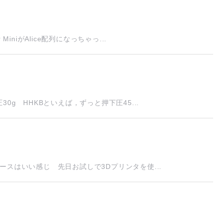
niがAlice配列になっちゃっ...
0g HHKBといえば，ずっと押下圧45...
スはいい感じ 先日お試しで3Dプリンタを使...