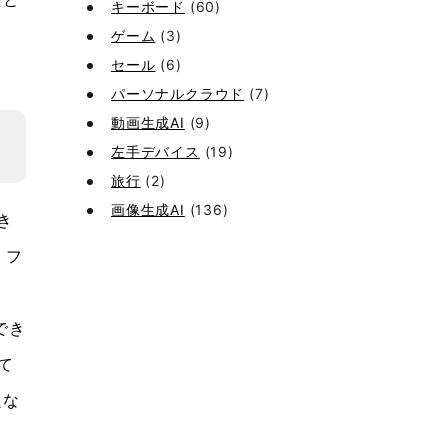
キーボード
(60)
ゲーム
(3)
セール
(6)
パーソナルクラウド
(7)
動画生成AI
(9)
左手デバイス
(19)
旅行
(2)
画像生成AI
(136)
き
，フ
でき
て
題な