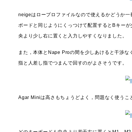
neigeはロープロファイルなので使えるかどうか一
ボードと同じようにくっつけて配置するとBキーが少
央より少し右に置くと入力しやすくなりました。
また，本体とNape Proの間を少しあけると干
指と人差し指でつまんで回すのがよさそうです。
Agar Miniは高さもちょうどよく，問題なく使う
どのキーボードも中央より若干右に置くとM1，M