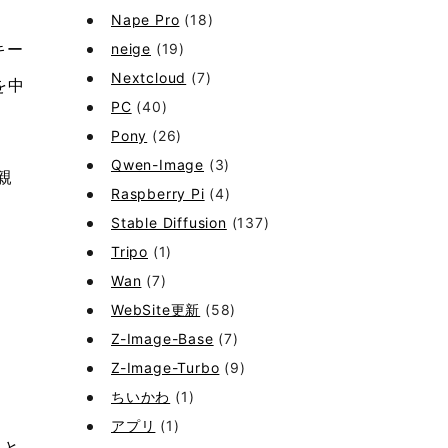
Nape Pro
(18)
neige
(19)
キー
Nextcloud
(7)
を中
PC
(40)
Pony
(26)
Qwen-Image
(3)
親
Raspberry Pi
(4)
Stable Diffusion
(137)
Tripo
(1)
Wan
(7)
WebSite更新
(58)
Z-Image-Base
(7)
Z-Image-Turbo
(9)
ちいかわ
(1)
アプリ
(1)
たと