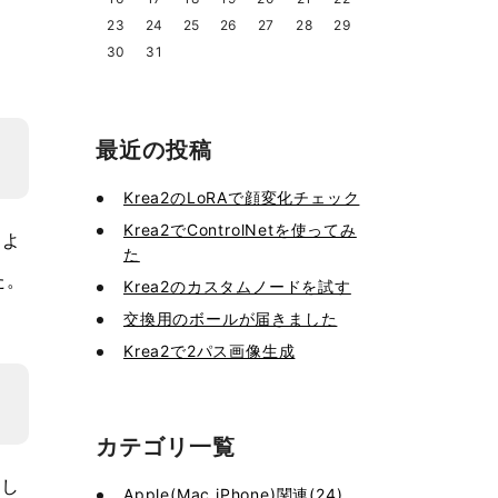
23
24
25
26
27
28
29
30
31
最近の投稿
Krea2のLoRAで顔変化チェック
Krea2でControlNetを使ってみ
，よ
た
た。
Krea2のカスタムノードを試す
交換用のボールが届きました
Krea2で2パス画像生成
カテゴリ一覧
クし
Apple(Mac,iPhone)関連(24)