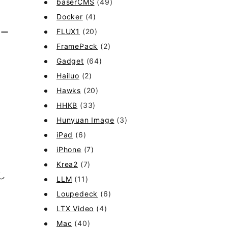
baserCMS
(49)
Docker
(4)
FLUX1
(20)
キー
FramePack
(2)
Gadget
(64)
Hailuo
(2)
Hawks
(20)
HHKB
(33)
Hunyuan Image
(3)
iPad
(6)
iPhone
(7)
Krea2
(7)
し
LLM
(11)
Loupedeck
(6)
LTX Video
(4)
Mac
(40)