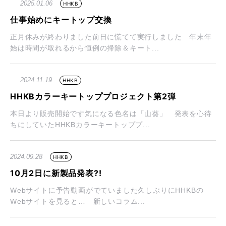
2025.01.06
HHKB
仕事始めにキートップ交換
正月休みが終わりました前日に慌てて実行しました 年末年
始は時間が取れるから恒例の掃除＆キート...
2024.11.19
HHKB
HHKBカラーキートッププロジェクト第2弾
本日より販売開始です気になる色名は「山葵」 発表を心待
ちにしていたHHKBカラーキートッププ...
2024.09.28
HHKB
10月2日に新製品発表?!
Webサイトに予告動画がでていました久しぶりにHHKBの
Webサイトを見ると… 新しいコラム...