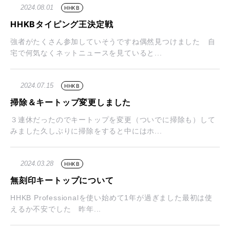
2024.08.01
HHKB
HHKBタイピング王決定戦
強者がたくさん参加していそうですね偶然見つけました 自
宅で何気なくネットニュースを見ていると...
2024.07.15
HHKB
掃除＆キートップ変更しました
３連休だったのでキートップを変更（ついでに掃除も）して
みました久しぶりに掃除をすると中にはホ...
2024.03.28
HHKB
無刻印キートップについて
HHKB Professionalを使い始めて1年が過ぎました最初は使
えるか不安でした 昨年...