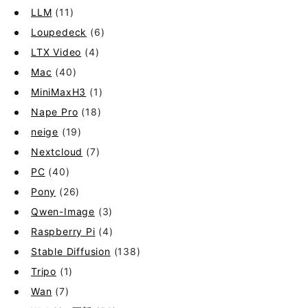
LLM
(11)
Loupedeck
(6)
LTX Video
(4)
Mac
(40)
MiniMaxH3
(1)
Nape Pro
(18)
neige
(19)
Nextcloud
(7)
PC
(40)
Pony
(26)
Qwen-Image
(3)
Raspberry Pi
(4)
Stable Diffusion
(138)
Tripo
(1)
Wan
(7)