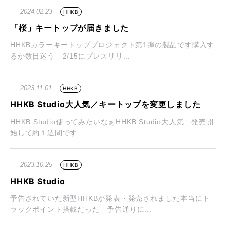
2024.02.23
HHKB
「桜」キートップが届きました
HHKBカラーキートッププロジェクト第1弾の製品です購入す
るか数日迷う 2/15にプレスリリ...
2023.11.01
HHKB
HHKB Studio大人気／キートップを変更しました
HHKB Studio使ってみたいなぁHHKB Studio大人気 発売開
始して約１週間です...
2023.10.25
HHKB
HHKB Studio
予告されていた新型HHKBが発表・発売されました本当にト
ラックポイント搭載だった 予告通りに...