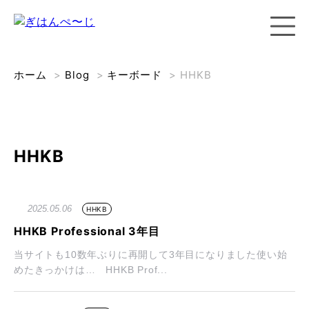
ホーム
>
Blog
>
キーボード
>
HHKB
HHKB
2025.05.06
HHKB
HHKB Professional 3年目
当サイトも10数年ぶりに再開して3年目になりました使い始
めたきっかけは… HHKB Prof...