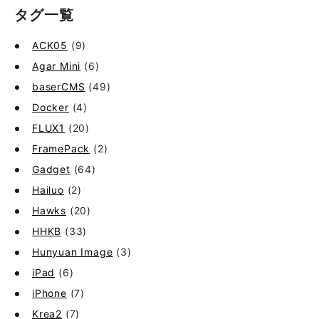
タグ一覧
ACK05
(9)
Agar Mini
(6)
baserCMS
(49)
Docker
(4)
FLUX1
(20)
FramePack
(2)
Gadget
(64)
Hailuo
(2)
Hawks
(20)
HHKB
(33)
Hunyuan Image
(3)
iPad
(6)
iPhone
(7)
Krea2
(7)