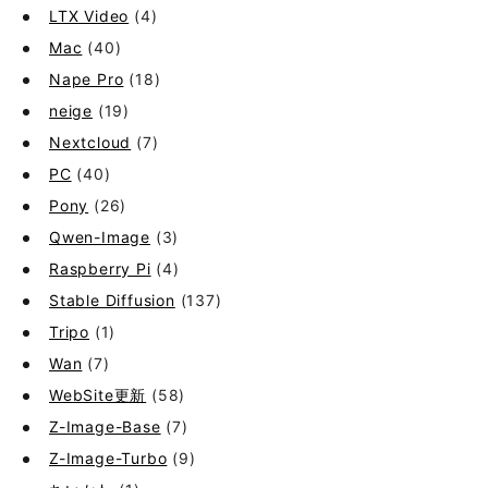
LTX Video
(4)
Mac
(40)
Nape Pro
(18)
neige
(19)
Nextcloud
(7)
PC
(40)
Pony
(26)
Qwen-Image
(3)
Raspberry Pi
(4)
Stable Diffusion
(137)
Tripo
(1)
Wan
(7)
WebSite更新
(58)
Z-Image-Base
(7)
Z-Image-Turbo
(9)