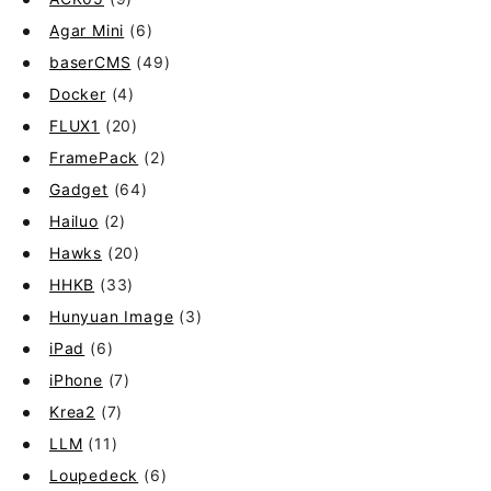
Agar Mini
(6)
baserCMS
(49)
Docker
(4)
FLUX1
(20)
FramePack
(2)
Gadget
(64)
Hailuo
(2)
Hawks
(20)
HHKB
(33)
Hunyuan Image
(3)
iPad
(6)
iPhone
(7)
Krea2
(7)
LLM
(11)
Loupedeck
(6)