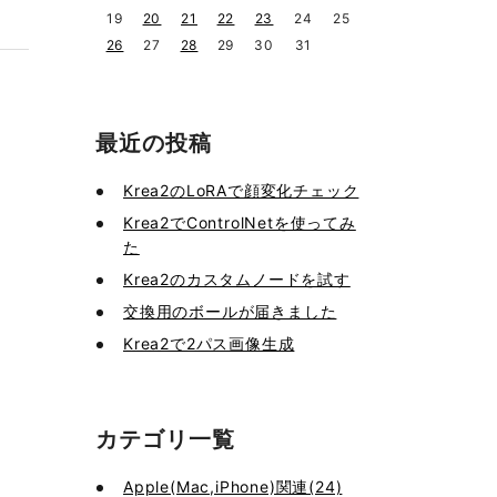
19
20
21
22
23
24
25
26
27
28
29
30
31
最近の投稿
Krea2のLoRAで顔変化チェック
Krea2でControlNetを使ってみ
た
Krea2のカスタムノードを試す
交換用のボールが届きました
Krea2で2パス画像生成
カテゴリ一覧
Apple(Mac,iPhone)関連(24)