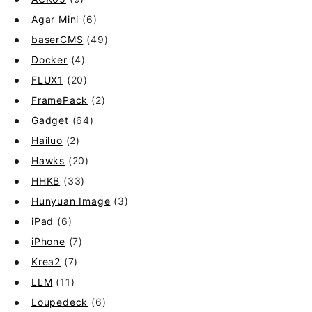
Agar Mini
(6)
baserCMS
(49)
Docker
(4)
FLUX1
(20)
FramePack
(2)
Gadget
(64)
Hailuo
(2)
Hawks
(20)
HHKB
(33)
Hunyuan Image
(3)
iPad
(6)
iPhone
(7)
Krea2
(7)
LLM
(11)
Loupedeck
(6)