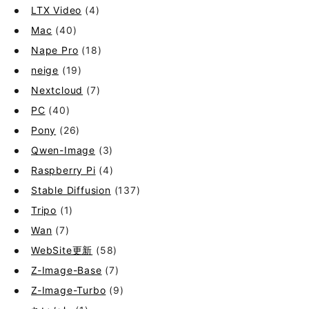
LTX Video
(4)
Mac
(40)
Nape Pro
(18)
neige
(19)
Nextcloud
(7)
PC
(40)
Pony
(26)
Qwen-Image
(3)
Raspberry Pi
(4)
Stable Diffusion
(137)
Tripo
(1)
Wan
(7)
WebSite更新
(58)
Z-Image-Base
(7)
Z-Image-Turbo
(9)