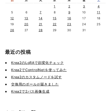
日
月
火
水
木
金
土
1
2
3
4
5
6
7
8
9
10
11
12
13
14
15
16
17
18
19
20
21
22
23
24
25
26
27
28
29
30
31
最近の投稿
Krea2のLoRAで顔変化チェック
Krea2でControlNetを使ってみた
Krea2のカスタムノードを試す
交換用のボールが届きました
Krea2で2パス画像生成