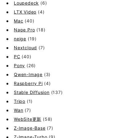
Loupedeck
(6)
LTX Video
(4)
Mac
(40)
Nape Pro
(18)
neige
(19)
Nextcloud
(7)
PC
(40)
Pony
(26)
Qwen-Image
(3)
Raspberry Pi
(4)
Stable Diffusion
(137)
Tripo
(1)
Wan
(7)
WebSite更新
(58)
Z-Image-Base
(7)
Z-Image-Turbo
(9)