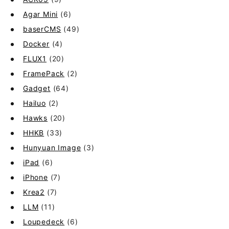
Agar Mini
(6)
baserCMS
(49)
Docker
(4)
FLUX1
(20)
FramePack
(2)
Gadget
(64)
Hailuo
(2)
Hawks
(20)
HHKB
(33)
Hunyuan Image
(3)
iPad
(6)
iPhone
(7)
Krea2
(7)
LLM
(11)
Loupedeck
(6)