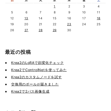
日
月
火
水
木
金
土
1
2
3
4
5
6
7
8
9
10
11
12
13
14
15
16
17
18
19
20
21
22
23
24
25
26
27
28
29
30
最近の投稿
Krea2のLoRAで顔変化チェック
Krea2でControlNetを使ってみた
Krea2のカスタムノードを試す
交換用のボールが届きました
Krea2で2パス画像生成