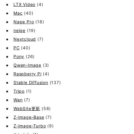
LTX Video
(4)
Mac
(40)
Nape Pro
(18)
neige
(19)
Nextcloud
(7)
PC
(40)
Pony
(26)
Qwen-Image
(3)
Raspberry Pi
(4)
Stable Diffusion
(137)
Tripo
(1)
Wan
(7)
WebSite更新
(58)
Z-Image-Base
(7)
Z-Image-Turbo
(9)