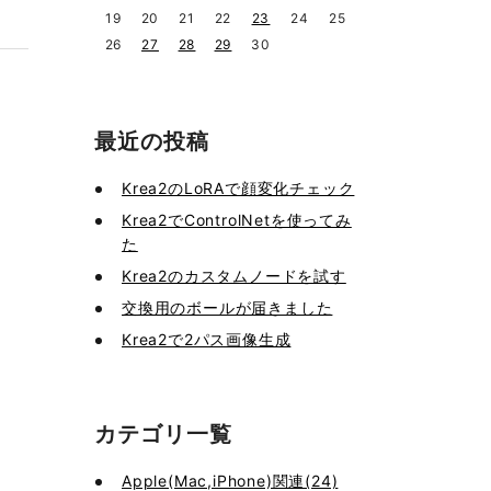
19
20
21
22
23
24
25
26
27
28
29
30
最近の投稿
Krea2のLoRAで顔変化チェック
Krea2でControlNetを使ってみ
た
Krea2のカスタムノードを試す
交換用のボールが届きました
Krea2で2パス画像生成
カテゴリ一覧
Apple(Mac,iPhone)関連(24)