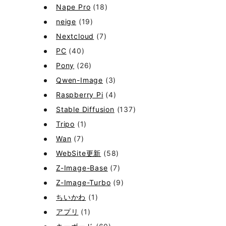
Nape Pro
(18)
neige
(19)
Nextcloud
(7)
PC
(40)
Pony
(26)
Qwen-Image
(3)
Raspberry Pi
(4)
Stable Diffusion
(137)
Tripo
(1)
Wan
(7)
WebSite更新
(58)
Z-Image-Base
(7)
Z-Image-Turbo
(9)
ちいかわ
(1)
アプリ
(1)