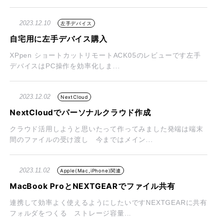
2023.12.10
左手デバイス
自宅用に左手デバイス購入
XPpen ショートカットリモートACK05のレビューです左手
デバイスはPC操作を効率化しま...
2023.12.02
NextCloud
NextCloudでパーソナルクラウド作成
クラウド活用しようと思いたって作ってみました発端は端末
間のファイルの受け渡し 今まではメイン...
2023.11.02
Apple(Mac,iPhone)関連
MacBook ProとNEXTGEARでファイル共有
連携して効率よく使えるようにしたいですNEXTGEARに共有
フォルダをつくる ストレージ容量...