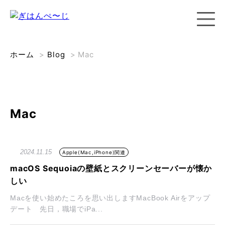
ホーム
>
Blog
>
Mac
Mac
2024.11.15
Apple(Mac,iPhone)関連
macOS Sequoiaの壁紙とスクリーンセーバーが懐か
しい
Macを使い始めたころを思い出しますMacBook Airをアップ
デート 先日，職場でiPa...