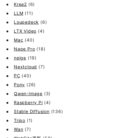
Krea2
(6)
LLM
(11)
Loupedeck
(6)
LTX Video
(4)
Mac
(40)
Nape Pro
(18)
neige
(19)
Nextcloud
(7)
PC
(40)
Pony
(26)
Qwen-Image
(3)
Raspberry Pi
(4)
Stable Diffusion
(136)
Tripo
(1)
Wan
(7)