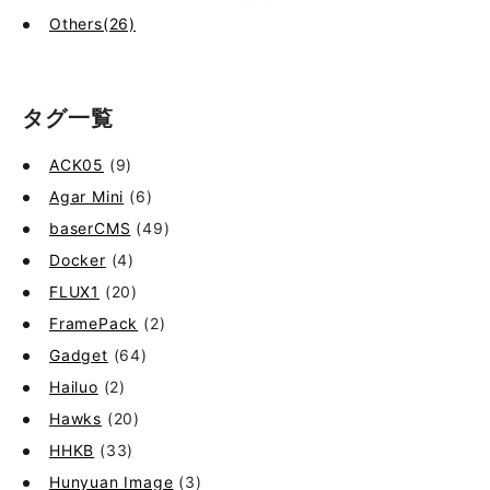
Others(26)
タグ一覧
ACK05
(9)
Agar Mini
(6)
baserCMS
(49)
Docker
(4)
FLUX1
(20)
FramePack
(2)
Gadget
(64)
Hailuo
(2)
Hawks
(20)
HHKB
(33)
Hunyuan Image
(3)