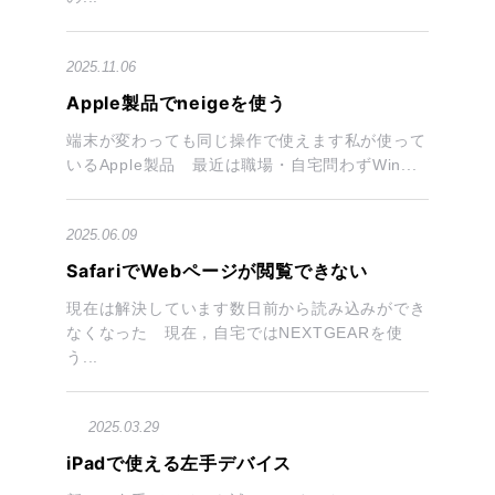
2025.11.06
Apple製品でneigeを使う
端末が変わっても同じ操作で使えます私が使って
いるApple製品 最近は職場・自宅問わずWin...
2025.06.09
SafariでWebページが閲覧できない
現在は解決しています数日前から読み込みができ
なくなった 現在，自宅ではNEXTGEARを使
う...
2025.03.29
iPadで使える左手デバイス