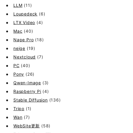
LLM
(11)
Loupedeck
(6)
LTX Video
(4)
Mac
(40)
Nape Pro
(18)
neige
(19)
Nextcloud
(7)
PC
(40)
Pony
(26)
Qwen-Image
(3)
Raspberry Pi
(4)
Stable Diffusion
(136)
Tripo
(1)
Wan
(7)
WebSite更新
(58)