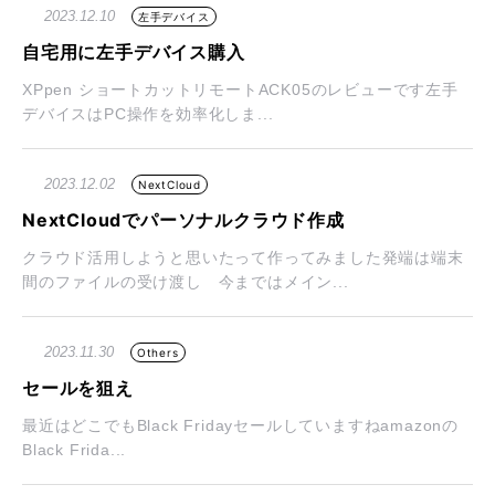
2023.12.10
左手デバイス
自宅用に左手デバイス購入
XPpen ショートカットリモートACK05のレビューです左手
デバイスはPC操作を効率化しま...
2023.12.02
NextCloud
NextCloudでパーソナルクラウド作成
クラウド活用しようと思いたって作ってみました発端は端末
間のファイルの受け渡し 今まではメイン...
2023.11.30
Others
セールを狙え
最近はどこでもBlack Fridayセールしていますねamazonの
Black Frida...