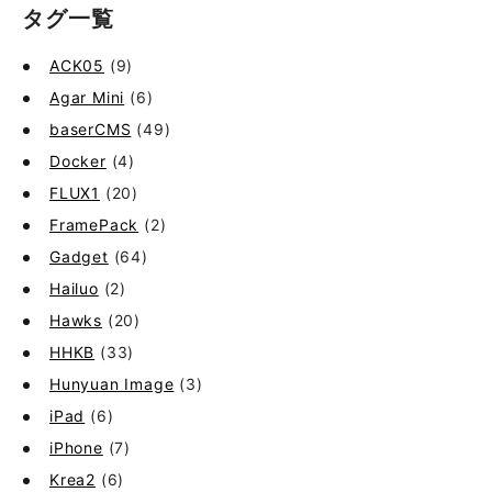
タグ一覧
ACK05
(9)
Agar Mini
(6)
baserCMS
(49)
Docker
(4)
FLUX1
(20)
FramePack
(2)
Gadget
(64)
Hailuo
(2)
Hawks
(20)
HHKB
(33)
Hunyuan Image
(3)
iPad
(6)
iPhone
(7)
Krea2
(6)