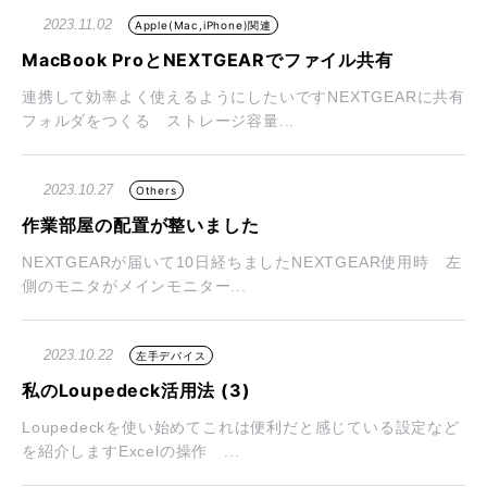
2023.11.02
Apple(Mac,iPhone)関連
MacBook ProとNEXTGEARでファイル共有
連携して効率よく使えるようにしたいですNEXTGEARに共有
フォルダをつくる ストレージ容量...
2023.10.27
Others
作業部屋の配置が整いました
NEXTGEARが届いて10日経ちましたNEXTGEAR使用時 左
側のモニタがメインモニター...
2023.10.22
左手デバイス
私のLoupedeck活用法 (3)
Loupedeckを使い始めてこれは便利だと感じている設定など
を紹介しますExcelの操作 ...