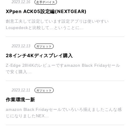
2023.12.16
左手デバイス
XPpen ACK05設定編(NEXTGEAR)
創意工夫して設定しています設定アプリは使いやすい
Loupedeckと比較して…ということに...
2023.12.13
ガジェット
28インチ4Kディスプレイ購入
Z-Edge 28I4Kのレビューですamazon Black Fridayセール
で安く購入...
2023.12.11
ガジェット
作業環境一新
amazon Black Fridayセールでいろいろ揃えましたこんな感
じになりましたNEX...