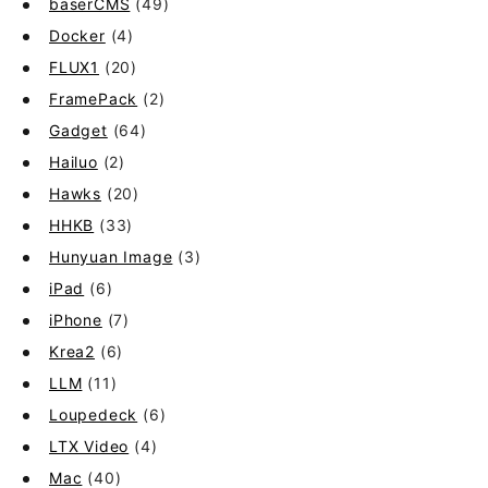
baserCMS
(49)
Docker
(4)
FLUX1
(20)
FramePack
(2)
Gadget
(64)
Hailuo
(2)
Hawks
(20)
HHKB
(33)
Hunyuan Image
(3)
iPad
(6)
iPhone
(7)
Krea2
(6)
LLM
(11)
Loupedeck
(6)
LTX Video
(4)
Mac
(40)