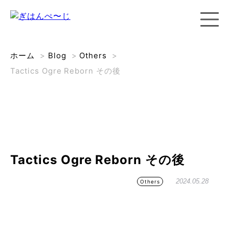
ホーム
>
Blog
>
Others
>
Tactics Ogre Reborn その後
Tactics Ogre Reborn その後
2024.05.28
Others