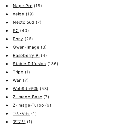
Nape Pro
(18)
neige
(19)
Nextcloud
(7)
PC
(40)
Pony
(26)
Qwen-Image
(3)
Raspberry Pi
(4)
Stable Diffusion
(136)
Tripo
(1)
Wan
(7)
WebSite更新
(58)
Z-Image-Base
(7)
Z-Image-Turbo
(9)
ちいかわ
(1)
アプリ
(1)