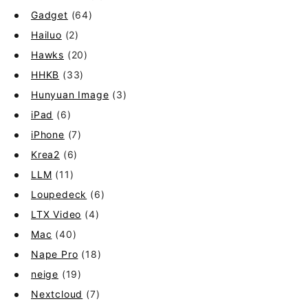
Gadget
(64)
Hailuo
(2)
Hawks
(20)
HHKB
(33)
Hunyuan Image
(3)
iPad
(6)
iPhone
(7)
Krea2
(6)
LLM
(11)
Loupedeck
(6)
LTX Video
(4)
Mac
(40)
Nape Pro
(18)
neige
(19)
Nextcloud
(7)