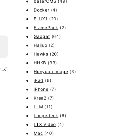
baserCMS
(49)
Docker
(4)
FLUX1
(20)
FramePack
(2)
Gadget
(64)
Hailuo
(2)
Hawks
(20)
HHKB
(33)
ーズ
Hunyuan Image
(3)
iPad
(6)
iPhone
(7)
Krea2
(7)
LLM
(11)
Loupedeck
(6)
LTX Video
(4)
Mac
(40)