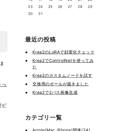
23
24
25
26
27
28
29
30
31
最近の投稿
Krea2のLoRAで顔変化チェック
Krea2でControlNetを使ってみ
ま
た
Krea2のカスタムノードを試す
交換用のボールが届きました
たっ
Krea2で2パス画像生成
型ビ
カテゴリ一覧
Apple(Mac,iPhone)関連(24)