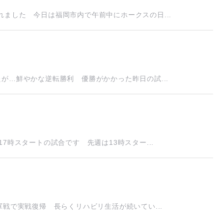
ました 今日は福岡市内で午前中にホークスの日...
が…鮮やかな逆転勝利 優勝がかかった昨日の試...
7時スタートの試合です 先週は13時スター...
戦で実戦復帰 長らくリハビリ生活が続いてい...