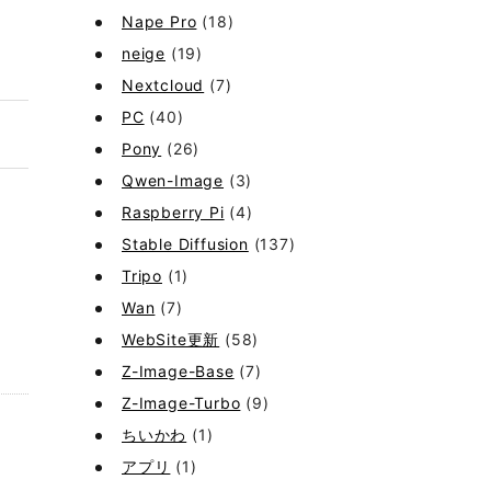
Nape Pro
(18)
neige
(19)
Nextcloud
(7)
PC
(40)
Pony
(26)
Qwen-Image
(3)
Raspberry Pi
(4)
Stable Diffusion
(137)
Tripo
(1)
Wan
(7)
WebSite更新
(58)
Z-Image-Base
(7)
Z-Image-Turbo
(9)
ちいかわ
(1)
アプリ
(1)